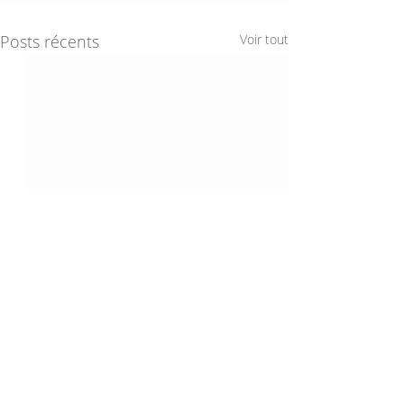
Posts récents
Voir tout
Sandrine Cheymol-Bourgogne
NUMÉROLOGUE
49000 ANGERS