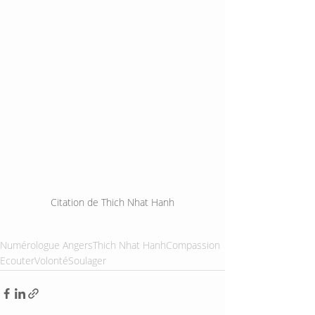
Citation de Thich Nhat Hanh
Numérologue Angers
Thich Nhat Hanh
Compassion
Ecouter
Volonté
Soulager