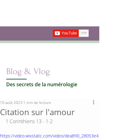
Les secrets de la
Numérologie
Votre vie par les nombres
Carte cadeau
Blog & Vlog
Des secrets de la numérologie
10 août 2023
1 min de lecture
Citation sur l'amour
1 Corinthiens 13 - 1-2
https://video.wixstatic.com/video/dea890_28053e4