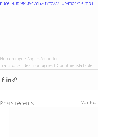
b8ce143f59f409c2d5205ffc2/720p/mp4/file.mp4
Numérologue Angers
Amour
foi
Transporter des montagnes
1 Corinthiens
la bible
Posts récents
Voir tout