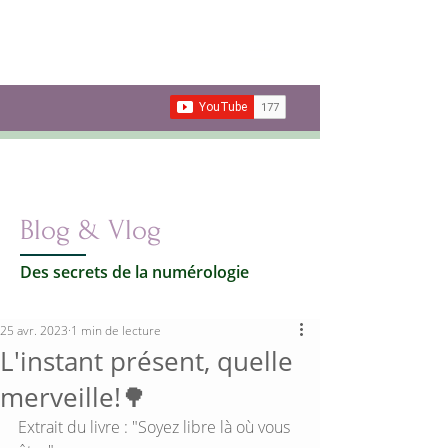
Les secrets de la
Numérologie
Votre vie par les nombres
Carte cadeau
Blog & Vlog
Des secrets de la numérologie
25 avr. 2023
1 min de lecture
L'instant présent, quelle
merveille!🌳
Extrait du livre : "Soyez libre là où vous 