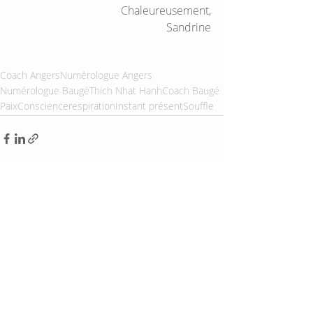
Chaleureusement,
Sandrine
Coach Angers
Numérologue Angers
Numérologue Baugé
Thich Nhat Hanh
Coach Baugé
Paix
Conscience
respiration
Instant présent
Souffle
Posts récents
Voir tout