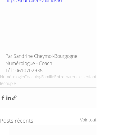
https://youtu.be/LSvdufnb6nU
Par Sandrine Cheymol-Bourgogne
Numérologue - Coach
Tél.: 0610702936
Numérologie
Coaching
Famille
Entre parent et enfant
lecouple
Posts récents
Voir tout