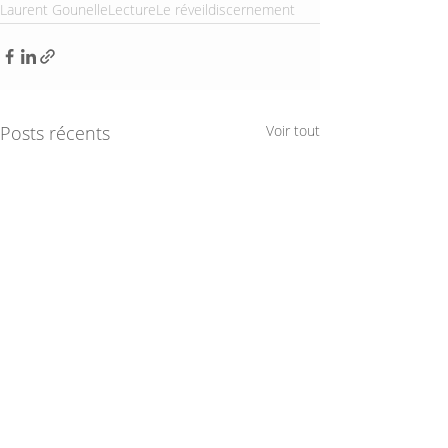
Laurent Gounelle
Lecture
Le réveil
discernement
Posts récents
Voir tout