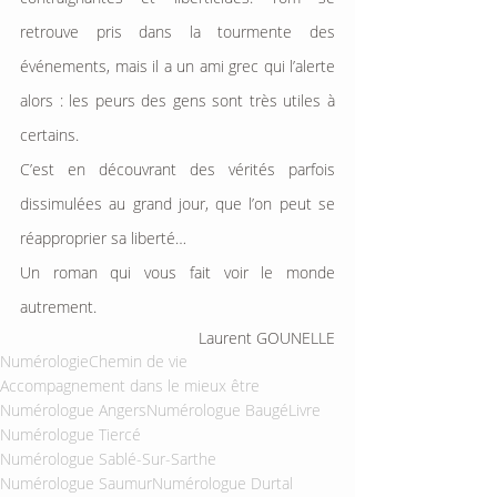
retrouve pris dans la tourmente des 
événements, mais il a un ami grec qui l’alerte 
alors : les peurs des gens sont très utiles à 
certains.
C’est en découvrant des vérités parfois 
dissimulées au grand jour, que l’on peut se 
réapproprier sa liberté…
Un roman qui vous fait voir le monde 
autrement.
Laurent GOUNELLE
Numérologie
Chemin de vie
Accompagnement dans le mieux être
Numérologue Angers
Numérologue Baugé
Livre
Numérologue Tiercé
Numérologue Sablé-Sur-Sarthe
Numérologue Saumur
Numérologue Durtal