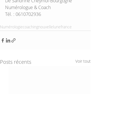
De Sandrine Cheymol-Bourgogne 
Numérologue & Coach 
Tél. : 0610702936  
Numérologie
coaching
nouvellelune
france
Posts récents
Voir tout