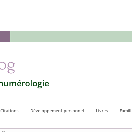
 numérologie
Votre numérologie
L'Oracle
Séan
log
 numérologie
Citations
Développement personnel
Livres
Famill