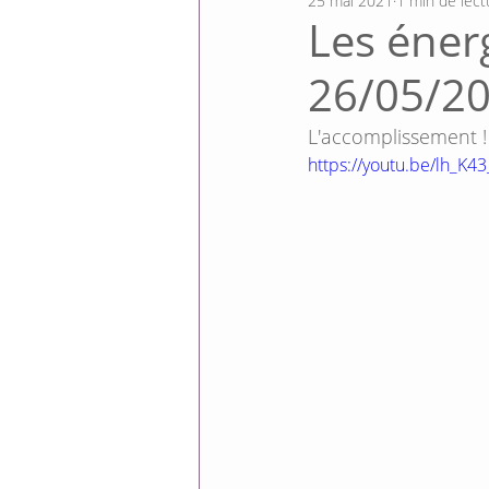
25 mai 2021
1 min de lect
Les énerg
26/05/20
L'accomplissement !
https://youtu.be/lh_K43