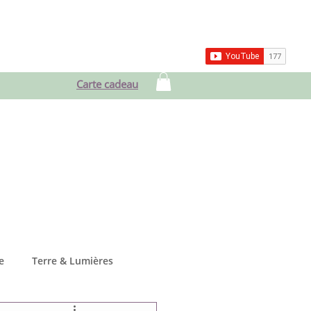
ces
Blog & Vlog
Contact
Carte cadeau
e
Terre & Lumières