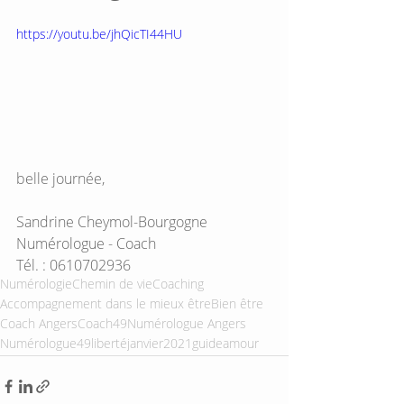
https://youtu.be/jhQicTI44HU
belle journée,
Sandrine Cheymol-Bourgogne
Numérologue - Coach
Tél. : 0610702936
Numérologie
Chemin de vie
Coaching
Accompagnement dans le mieux être
Bien être
Coach Angers
Coach49
Numérologue Angers
Numérologue49
liberté
janvier2021
guideamour