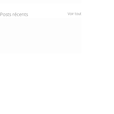
Posts récents
Voir tout
Sandrine Cheymol-Bourgogne
NUMÉROLOGUE
49000 ANGERS