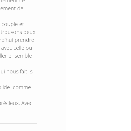
inement ce 
llement de 
 couple et 
etrouvons deux 
rd'hui prendre 
avec celle ou 
aller ensemble 
i nous fait  si 
solide  comme 
récieux. Avec 