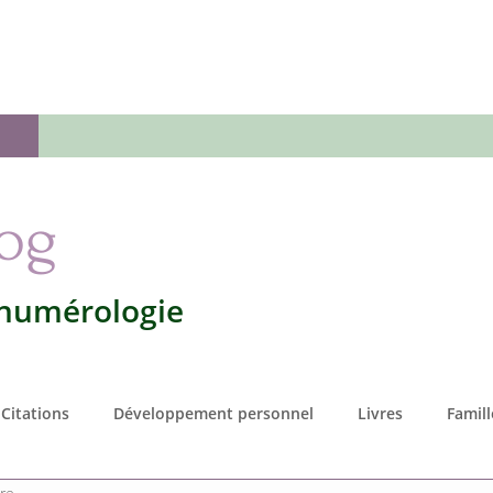
 numérologie
Votre numérologie
L'Oracle
Séan
log
 numérologie
Citations
Développement personnel
Livres
Famill