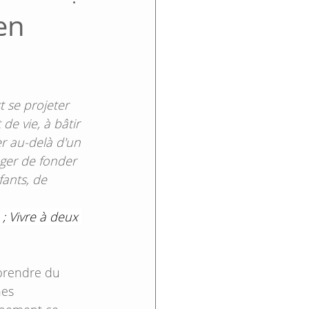
en
de vie, à bâtir 
r au-delà d'un 
ager de fonder 
fants, de 
 ; Vivre à deux 
 prendre du 
hes 