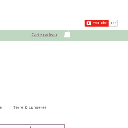
ces
Blog & Vlog
Contact
Carte cadeau
e
Terre & Lumières