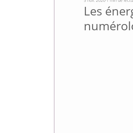
5 nov. 2020
1 min de lect
Les éner
numérol