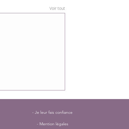
Voir tout
- Je leur fais confiance
- Mention légales