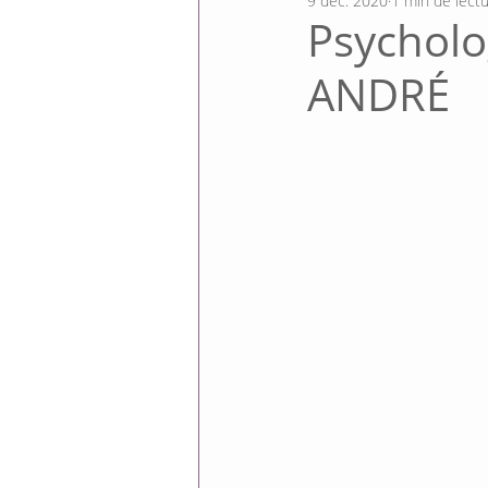
9 déc. 2020
1 min de lect
Psycholo
ANDRÉ