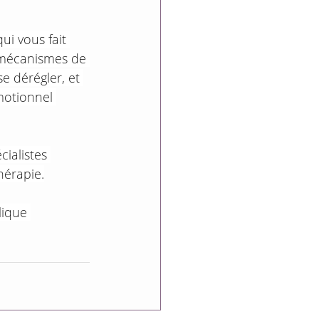
ui vous fait 
mécanismes de 
e dérégler, et 
otionnel 
cialistes 
hérapie.
lique 