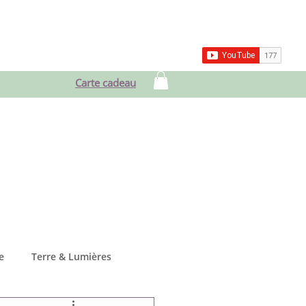
ces
Blog & Vlog
Contact
Carte cadeau
e
Terre & Lumières