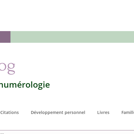
 numérologie
Votre numérologie
L'Oracle
Séan
log
 numérologie
Citations
Développement personnel
Livres
Famill