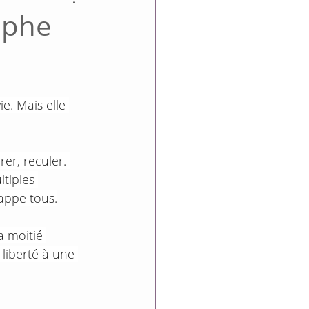
ophe
ie. Mais elle 
rer, reculer. 
tiples 
appe tous.
a moitié 
 liberté à une 