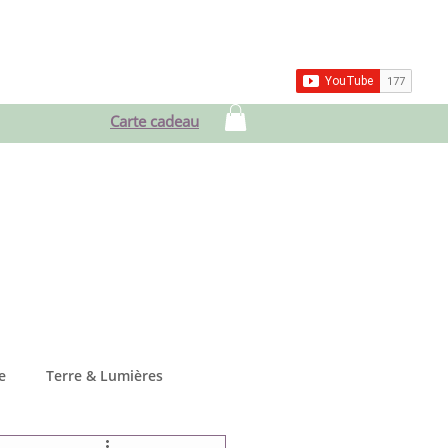
ces
Blog & Vlog
Contact
Carte cadeau
e
Terre & Lumières