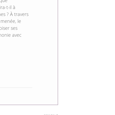
que 
a-t-il à 
es ? À travers 
 menée, le 
iser ses 
monie avec 