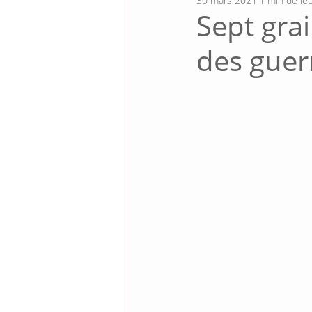
30 mars 2021
1 min de le
Sept gra
des guerr