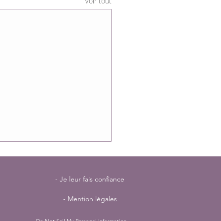
Voir tout
- Je leur fais confiance
- Mention légales
Do Not Sell My Personal Information