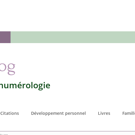
 numérologie
Votre numérologie
L'Oracle
Séan
log
 numérologie
Citations
Développement personnel
Livres
Famill