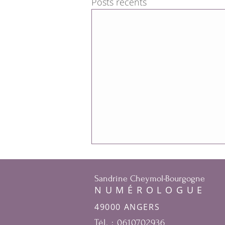
Posts récents
Sandrine Cheymol-Bourgogne
NUMÉROLOGUE
49000 ANGERS
LETTRES DE PIERRE
Tél. : 0610702936