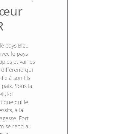
cœur
R
 le pays Bleu 
avec le pays 
iples et vaines 
 différend qui 
ie à son fils 
 paix. Sous la 
lui-ci 
tique qui le 
ifs, à la 
agesse. Fort 
m se rend au 