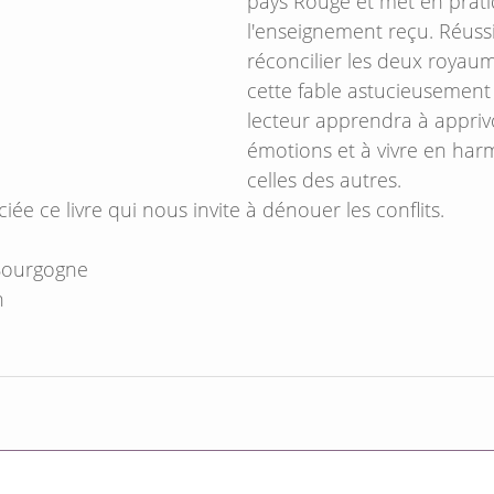
pays Rouge et met en prati
l'enseignement reçu. Réussir
réconcilier les deux royaum
cette fable astucieusement
lecteur apprendra à apprivo
émotions et à vivre en har
celles des autres.
ée ce livre qui nous invite à dénouer les conflits.
Bourgogne
h